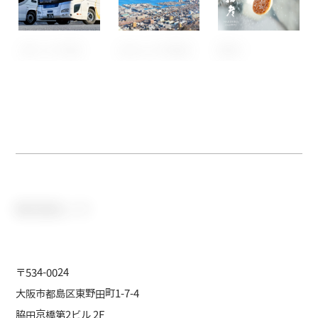
JRバス中国
あなぶき興産
播彦
株式会社 ノイ
〒534-0024
大阪市都島区東野田町1-7-4
脇田京橋第2ビル 2F