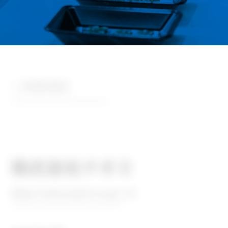
OVERVIEW
株式会社ナオミ
外
https://www.naomi.co.jp/
部
サ