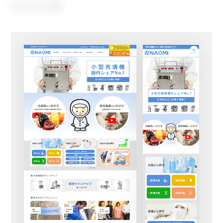
2016年公開
イ
ト
を
別
ウ
イ
ン
ド
ウ
で
開
き
ま
す